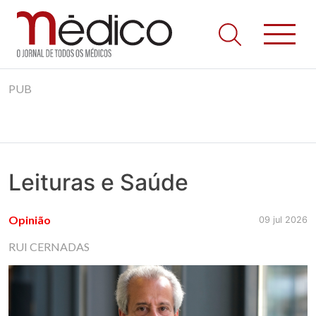
Jornal Médico
Médico – O Jornal de Todos os Médicos. Onde as notícias
Skip
realmente contam! Tudo o que se passa na Saúde!
PUB
to
content
Leituras e Saúde
Opinião
09 jul 2026
RUI CERNADAS