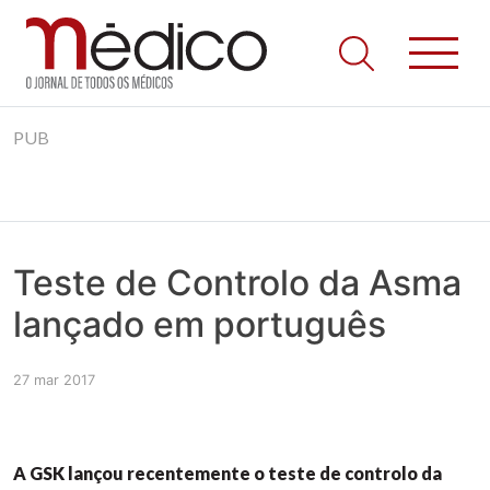
Jornal Médico
Médico – O Jornal de Todos os Médicos. Onde as notícias
Skip
realmente contam! Tudo o que se passa na Saúde!
PUB
to
content
Teste de Controlo da Asma
lançado em português
27 mar 2017
A GSK lançou recentemente o teste de controlo da