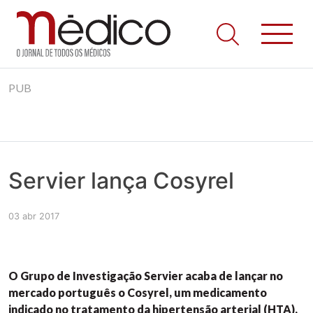
Jornal Médico
Médico – O Jornal de Todos os Médicos. Onde as notícias
Skip
realmente contam! Tudo o que se passa na Saúde!
PUB
to
content
Servier lança Cosyrel
03 abr 2017
O Grupo de Investigação Servier acaba de lançar no
mercado português o Cosyrel, um medicamento
indicado no tratamento da hipertensão arterial (HTA),