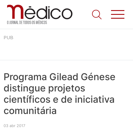
Jornal Médico
Médico – O Jornal de Todos os Médicos. Onde as notícias
Skip
realmente contam! Tudo o que se passa na Saúde!
PUB
to
content
Programa Gilead Génese
distingue projetos
científicos e de iniciativa
comunitária
03 abr 2017