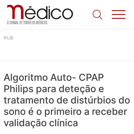
Jornal Médico
Médico – O Jornal de Todos os Médicos. Onde as notícias
Skip
realmente contam! Tudo o que se passa na Saúde!
PUB
to
content
Algoritmo Auto- CPAP
Philips para deteção e
tratamento de distúrbios do
sono é o primeiro a receber
validação clínica