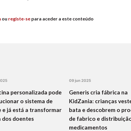
n
ou
registe-se
para aceder a este conteúdo
2025
09 jun 2025
ina personalizada pode
Generis cria fábrica na
ucionar o sistema de
KidZania: crianças vest
 e já está a transformar
bata e descobrem o pr
a dos doentes
de fabrico e distribuiçã
medicamentos