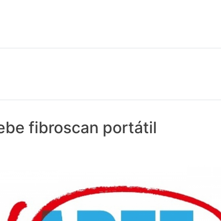
 notícias realmente contam! Tudo o que se passa na Saúde!
be fibroscan portátil