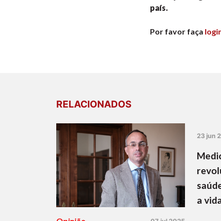
país.
Por favor faça
logi
RELACIONADOS
23 jun 
Medic
revol
saúde
a vid
Opinião