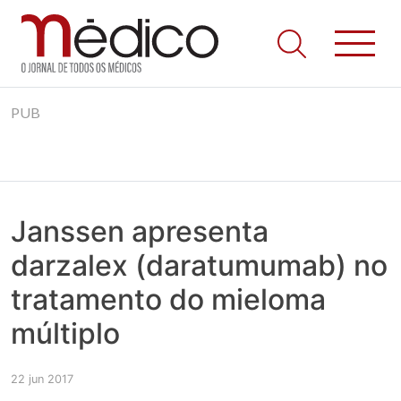
Jornal Médico
Médico – O Jornal de Todos os Médicos. Onde as notícias
Skip
realmente contam! Tudo o que se passa na Saúde!
PUB
to
content
Janssen apresenta
darzalex (daratumumab) no
tratamento do mieloma
múltiplo
22 jun 2017