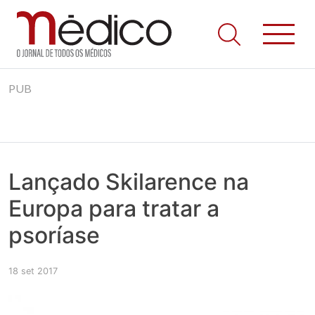
Jornal Médico
Médico – O Jornal de Todos os Médicos. Onde as notícias
Skip
realmente contam! Tudo o que se passa na Saúde!
PUB
to
content
Lançado Skilarence na
Europa para tratar a
psoríase
18 set 2017