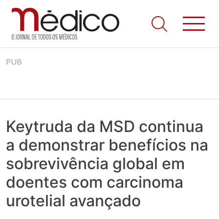
Jornal Médico
Médico – O Jornal de Todos os Médicos. Onde as notícias
Skip
realmente contam! Tudo o que se passa na Saúde!
PUB
to
content
Keytruda da MSD continua
a demonstrar benefícios na
sobrevivência global em
doentes com carcinoma
urotelial avançado