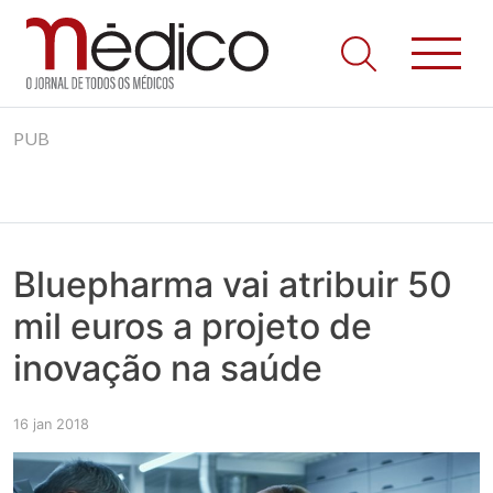
Jornal Médico
Médico – O Jornal de Todos os Médicos. Onde as notícias
Skip
realmente contam! Tudo o que se passa na Saúde!
PUB
to
content
Bluepharma vai atribuir 50
mil euros a projeto de
inovação na saúde
16 jan 2018