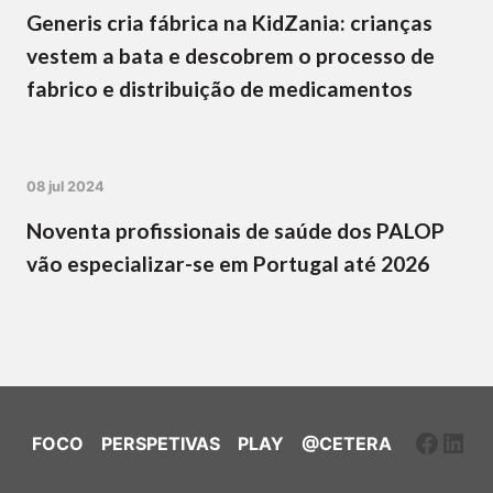
Generis cria fábrica na KidZania: crianças
vestem a bata e descobrem o processo de
fabrico e distribuição de medicamentos
08 jul 2024
Noventa profissionais de saúde dos PALOP
vão especializar-se em Portugal até 2026
Faceb
Link
FOCO
PERSPETIVAS
PLAY
@CETERA