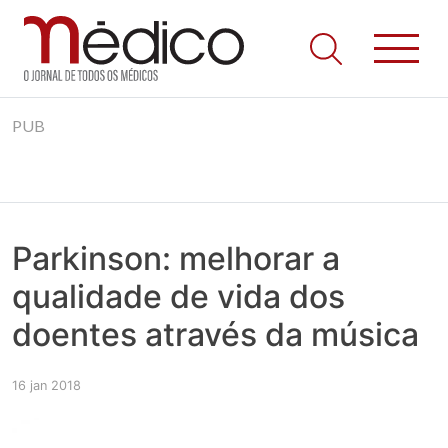
Jornal Médico
Médico – O Jornal de Todos os Médicos. Onde as notícias
Skip
realmente contam! Tudo o que se passa na Saúde!
PUB
to
content
Parkinson: melhorar a
qualidade de vida dos
doentes através da música
16 jan 2018