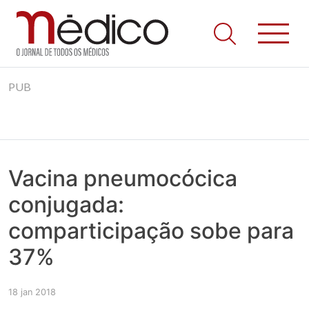
Jornal Médico
Médico – O Jornal de Todos os Médicos. Onde as notícias
Skip
realmente contam! Tudo o que se passa na Saúde!
PUB
to
content
Vacina pneumocócica
conjugada:
comparticipação sobe para
37%
18 jan 2018