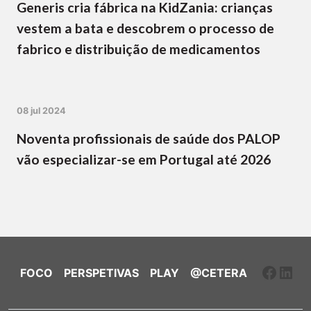
Generis cria fábrica na KidZania: crianças
vestem a bata e descobrem o processo de
fabrico e distribuição de medicamentos
08 jul 2024
Noventa profissionais de saúde dos PALOP
vão especializar-se em Portugal até 2026
Faceb
Link
FOCO
PERSPETIVAS
PLAY
@CETERA