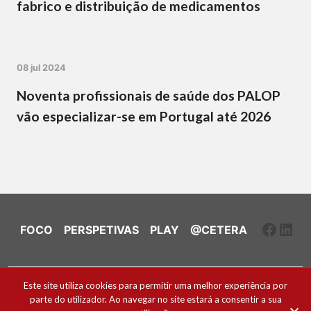
fabrico e distribuição de medicamentos
08 jul 2024
Noventa profissionais de saúde dos PALOP
vão especializar-se em Portugal até 2026
Faceb
Link
FOCO
PERSPETIVAS
PLAY
@CETERA
Ficha Técnica e Estatuto Editorial
Este site utiliza cookies para permitir uma melhor experiência por
parte do utilizador. Ao navegar no site estará a consentir a sua
Política de Cookies