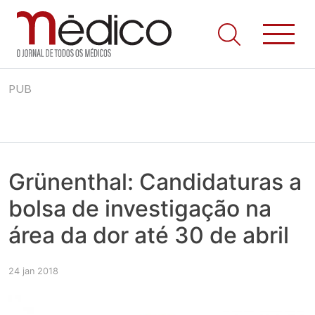
Jornal Médico
Médico – O Jornal de Todos os Médicos. Onde as notícias
Skip
realmente contam! Tudo o que se passa na Saúde!
PUB
to
content
Grünenthal: Candidaturas a
bolsa de investigação na
área da dor até 30 de abril
24 jan 2018