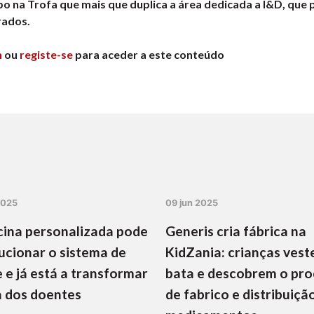
o na Trofa que mais que duplica a área dedicada a I&D, que 
rados.
n
ou
registe-se
para aceder a este conteúdo
2025
09 jun 2025
ina personalizada pode
Generis cria fábrica na
ucionar o sistema de
KidZania: crianças vest
 e já está a transformar
bata e descobrem o pr
a dos doentes
de fabrico e distribuiçã