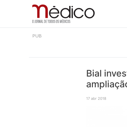
Jornal Médico
Médico – O Jornal de Todos os Médicos. Onde as
Skip
PUB
to
content
Bial inve
ampliaçã
17 abr 2018