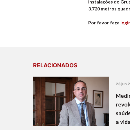
instalações do Grup
3.720 metros quad
Por favor faça
logi
RELACIONADOS
23 jun 
Medic
revol
saúde
a vid