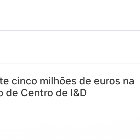
 notícias realmente contam! Tudo o que se passa na Saúde!
ste cinco milhões de euros na
o de Centro de I&D