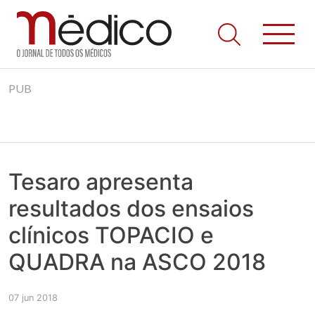
Jornal Médico
Médico – O Jornal de Todos os Médicos. Onde as notícias
Skip
realmente contam! Tudo o que se passa na Saúde!
PUB
to
content
Tesaro apresenta
resultados dos ensaios
clínicos TOPACIO e
QUADRA na ASCO 2018
07 jun 2018