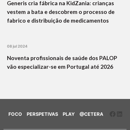
Generis cria fábrica na KidZania: crianças
vestem a bata e descobrem o processo de
fabrico e distribuição de medicamentos
08 jul 2024
Noventa profissionais de saúde dos PALOP
vão especializar-se em Portugal até 2026
Faceb
Link
FOCO
PERSPETIVAS
PLAY
@CETERA