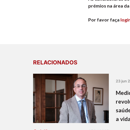
prémios na área da
Por favor faça
logi
RELACIONADOS
23 jun 
Medic
revol
saúde
a vid