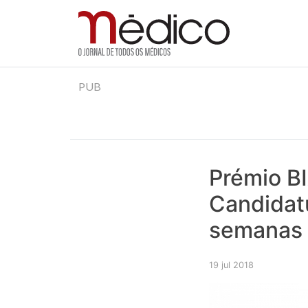
Jornal Médico
Médico – O Jornal de Todos os Médicos. Onde as
Skip
PUB
to
content
Prémio BI
Candidat
semanas
19 jul 2018