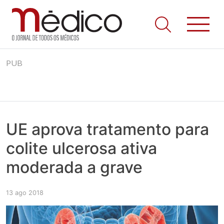
Jornal Médico
Médico – O Jornal de Todos os Médicos. Onde as notícias
Skip
realmente contam! Tudo o que se passa na Saúde!
PUB
to
content
UE aprova tratamento para
colite ulcerosa ativa
moderada a grave
13 ago 2018