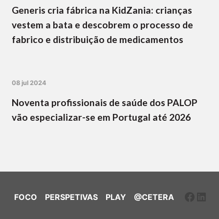
Generis cria fábrica na KidZania: crianças
vestem a bata e descobrem o processo de
fabrico e distribuição de medicamentos
08 jul 2024
Noventa profissionais de saúde dos PALOP
vão especializar-se em Portugal até 2026
Faceb
Link
FOCO
PERSPETIVAS
PLAY
@CETERA