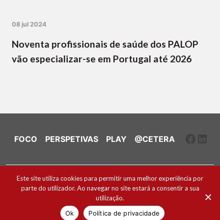
08 jul 2024
Noventa profissionais de saúde dos PALOP
vão especializar-se em Portugal até 2026
Faceb
Link
FOCO
PERSPETIVAS
PLAY
@CETERA
Ficha Técnica e Estatuto Editorial
Este site utiliza cookies para permitir uma melhor experiência por
parte do utilizador. Ao navegar no site estará a consentir a sua
Política de Cookies
utilização.
2026 ® Todos os direitos reservados
Ok
Política de privacidade