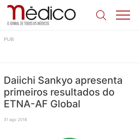
Jornal Médico
Médico – O Jornal de Todos os Médicos. Onde as notícias
Skip
realmente contam! Tudo o que se passa na Saúde!
PUB
to
content
Daiichi Sankyo apresenta
primeiros resultados do
ETNA-AF Global
31 ago 2018