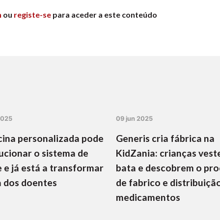
n
ou
registe-se
para aceder a este conteúdo
2025
09 jun 2025
ina personalizada pode
Generis cria fábrica na
ucionar o sistema de
KidZania: crianças vest
 e já está a transformar
bata e descobrem o pr
a dos doentes
de fabrico e distribuiçã
medicamentos