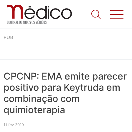
Jornal Médico
Médico – O Jornal de Todos os Médicos. Onde as notícias
Skip
realmente contam! Tudo o que se passa na Saúde!
PUB
to
content
CPCNP: EMA emite parecer
positivo para Keytruda em
combinação com
quimioterapia
11 fev 2019