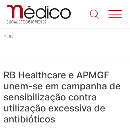
Jornal Médico
Médico – O Jornal de Todos os Médicos. Onde as notícias
Skip
realmente contam! Tudo o que se passa na Saúde!
PUB
to
content
RB Healthcare e APMGF
unem-se em campanha de
sensibilização contra
utilização excessiva de
antibióticos