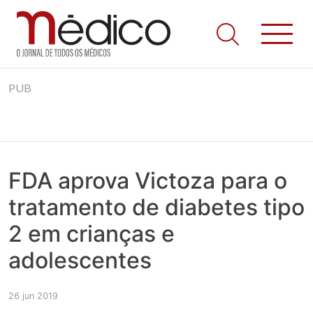
Jornal Médico
Médico – O Jornal de Todos os Médicos. Onde as notícias
Skip
realmente contam! Tudo o que se passa na Saúde!
PUB
to
content
FDA aprova Victoza para o
tratamento de diabetes tipo
2 em crianças e
adolescentes
26 jun 2019