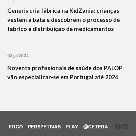
Generis cria fábrica na KidZania: crianças
vestem a bata e descobrem o processo de
fabrico e distribuição de medicamentos
08 jul 2024
Noventa profissionais de saúde dos PALOP
vão especializar-se em Portugal até 2026
Faceb
Link
FOCO
PERSPETIVAS
PLAY
@CETERA