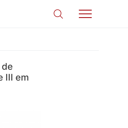
 de
 III em