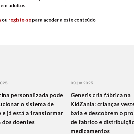
 em adultos.
n
ou
registe-se
para aceder a este conteúdo
2025
09 jun 2025
ina personalizada pode
Generis cria fábrica na
ucionar o sistema de
KidZania: crianças vest
 e já está a transformar
bata e descobrem o pr
a dos doentes
de fabrico e distribuiçã
medicamentos