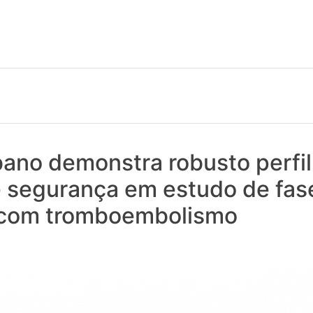
 notícias realmente contam! Tudo o que se passa na Saúde!
ano demonstra robusto perfil
e segurança em estudo de fase
 com tromboembolismo