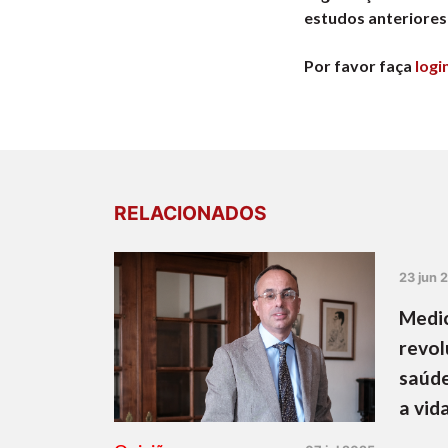
estudos anteriores
Por favor faça
logi
RELACIONADOS
23 jun 
Medic
revol
saúde
a vid