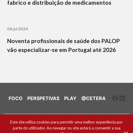
fabrico e distribuição de medicamentos
08 jul 2024
Noventa profissionais de saúde dos PALOP
vão especializar-se em Portugal até 2026
Faceb
Link
FOCO
PERSPETIVAS
PLAY
@CETERA
Ficha Técnica e Estatuto Editorial
Este site utiliza cookies para permitir uma melhor experiência por
parte do utilizador. Ao navegar no site estará a consentir a sua
Política de Cookies