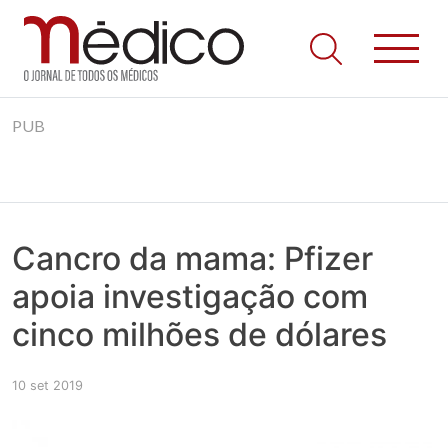
Jornal Médico
Médico – O Jornal de Todos os Médicos. Onde as notícias
Skip
realmente contam! Tudo o que se passa na Saúde!
PUB
to
content
Cancro da mama: Pfizer
apoia investigação com
cinco milhões de dólares
10 set 2019