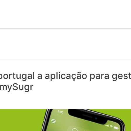
 notícias realmente contam! Tudo o que se passa na Saúde!
ortugal a aplicação para ges
 mySugr