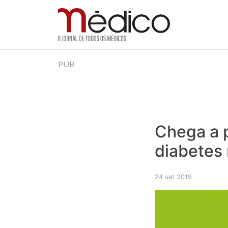
Jornal Médico
Médico – O Jornal de Todos os Médicos. Onde as
Skip
PUB
to
content
Chega a p
diabetes
24 set 2019