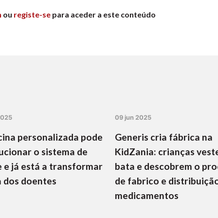
n
ou
registe-se
para aceder a este conteúdo
2025
09 jun 2025
ina personalizada pode
Generis cria fábrica na
ucionar o sistema de
KidZania: crianças vest
 e já está a transformar
bata e descobrem o pr
a dos doentes
de fabrico e distribuiçã
medicamentos