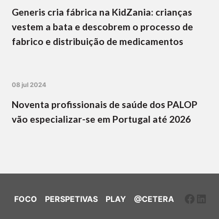
Generis cria fábrica na KidZania: crianças
vestem a bata e descobrem o processo de
fabrico e distribuição de medicamentos
08 jul 2024
Noventa profissionais de saúde dos PALOP
vão especializar-se em Portugal até 2026
Faceb
Link
FOCO
PERSPETIVAS
PLAY
@CETERA