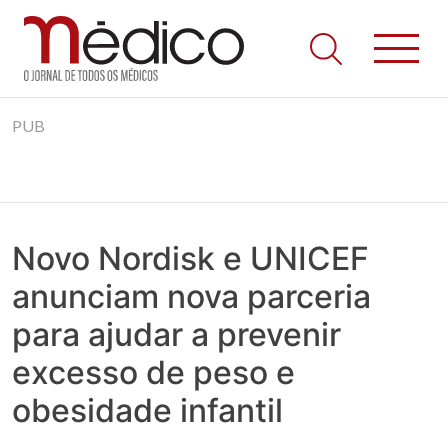
Jornal Médico
Médico – O Jornal de Todos os Médicos. Onde as notícias
Skip
realmente contam! Tudo o que se passa na Saúde!
PUB
to
content
Novo Nordisk e UNICEF
anunciam nova parceria
para ajudar a prevenir
excesso de peso e
obesidade infantil