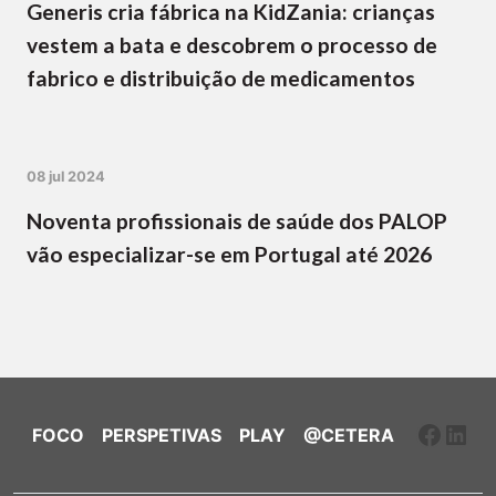
Generis cria fábrica na KidZania: crianças
vestem a bata e descobrem o processo de
fabrico e distribuição de medicamentos
08 jul 2024
Noventa profissionais de saúde dos PALOP
vão especializar-se em Portugal até 2026
Faceb
Link
FOCO
PERSPETIVAS
PLAY
@CETERA