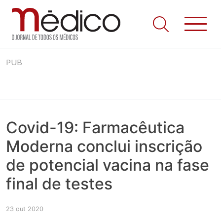
Jornal Médico
Médico – O Jornal de Todos os Médicos. Onde as notícias
Skip
realmente contam! Tudo o que se passa na Saúde!
PUB
to
content
Covid-19: Farmacêutica
Moderna conclui inscrição
de potencial vacina na fase
final de testes
23 out 2020