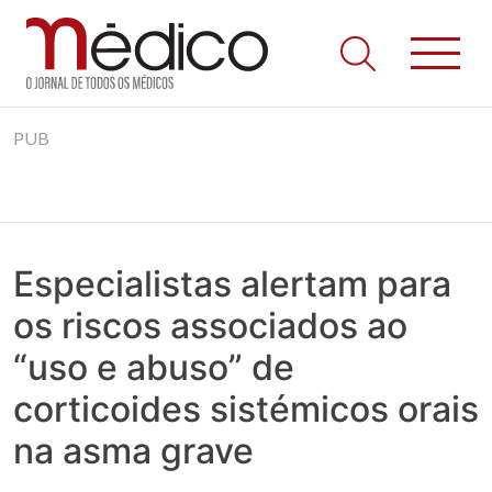
Jornal Médico
Médico – O Jornal de Todos os Médicos. Onde as notícias
Skip
realmente contam! Tudo o que se passa na Saúde!
PUB
to
content
Especialistas alertam para
os riscos associados ao
“uso e abuso” de
corticoides sistémicos orais
na asma grave