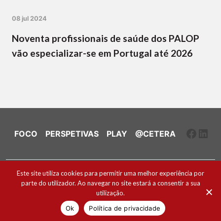
08 jul 2024
Noventa profissionais de saúde dos PALOP
vão especializar-se em Portugal até 2026
Faceb
Link
FOCO
PERSPETIVAS
PLAY
@CETERA
Ficha Técnica e Estatuto Editorial
Este site utiliza cookies para permitir uma melhor experiência por
parte do utilizador. Ao navegar no site estará a consentir a sua
Política de Cookies
utilização.
2026 ® Todos os direitos reservados
Ok
Política de privacidade