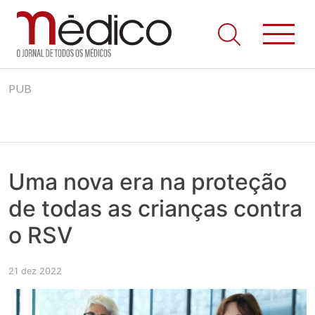
Jornal Médico
Médico – O Jornal de Todos os Médicos. Onde as notícias
Skip
realmente contam! Tudo o que se passa na Saúde!
PUB
to
content
Uma nova era na proteção
de todas as crianças contra
o RSV
21 dez 2022