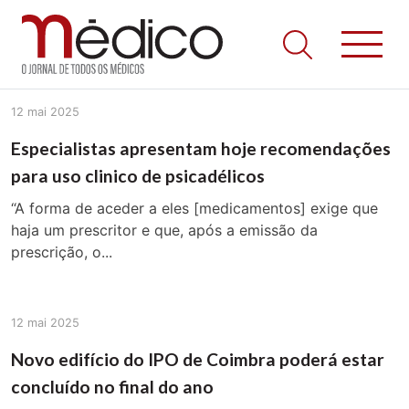
Jornal Médico
Médico – O Jornal de Todos os Médicos. Onde as notícias
Skip
realmente contam! Tudo o que se passa na Saúde!
12 mai 2025
to
content
Especialistas apresentam hoje recomendações
para uso clinico de psicadélicos
“A forma de aceder a eles [medicamentos] exige que
haja um prescritor e que, após a emissão da
prescrição, o...
12 mai 2025
Novo edifício do IPO de Coimbra poderá estar
concluído no final do ano