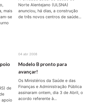
o,
Norte Alentejano (ULSNA)
a, mais
anunciou, há dias, a construção
ram-se
de três novos centros de saúde...
turno
04 abr 2008
apoio
Modelo B pronto para
avançar!
Os Ministérios da Saúde e das
Finanças e Administração Pública
RS) de
assinaram ontem, dia 3 de Abril, o
 de
acordo referente à...
e apoio