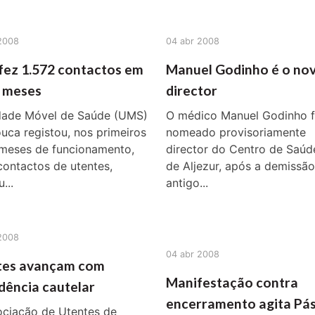
2008
04 abr 2008
ez 1.572 contactos em
Manuel Godinho é o no
o meses
director
dade Móvel de Saúde (UMS)
O médico Manuel Godinho f
uca registou, nos primeiros
nomeado provisoriamente
 meses de funcionamento,
director do Centro de Saúd
contactos de utentes,
de Aljezur, após a demissã
...
antigo...
2008
04 abr 2008
tes avançam com
Manifestação contra
dência cautelar
encerramento agita Pá
ociação de Utentes de