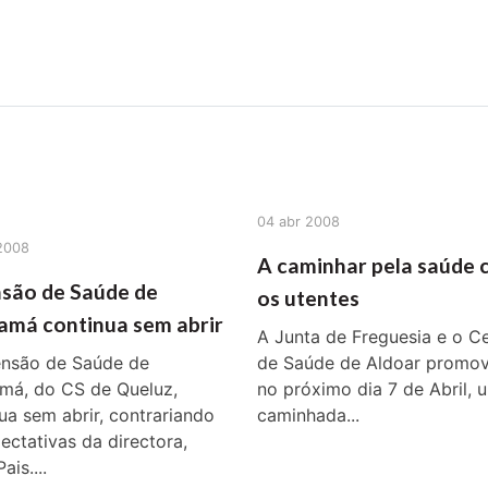
 notícias realmente contam! Tudo o que se passa na Saúde!
04 abr 2008
2008
A caminhar pela saúde
são de Saúde de
os utentes
má continua sem abrir
A Junta de Freguesia e o C
ensão de Saúde de
de Saúde de Aldoar promo
má, do CS de Queluz,
no próximo dia 7 de Abril, 
ua sem abrir, contrariando
caminhada...
ectativas da directora,
ais....