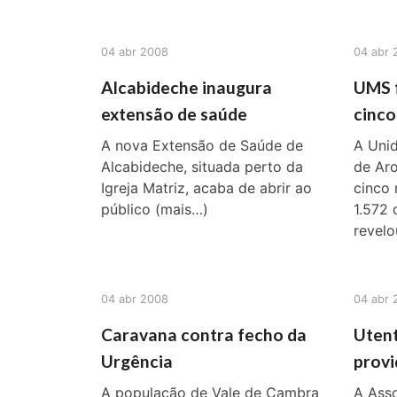
04 abr 2008
04 abr 
Alcabideche inaugura
UMS f
extensão de saúde
cinc
A nova Extensão de Saúde de
A Uni
Alcabideche, situada perto da
de Aro
Igreja Matriz, acaba de abrir ao
cinco
público (mais…)
1.572 
revelou
04 abr 2008
04 abr 
Caravana contra fecho da
Uten
Urgência
provi
A população de Vale de Cambra
A Ass