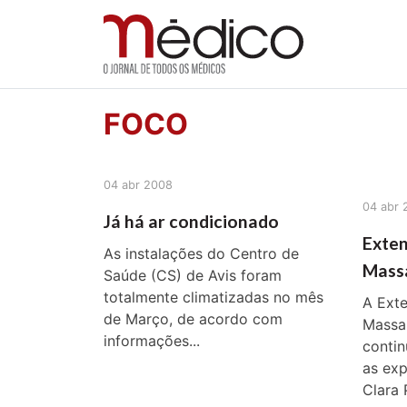
Jornal Médico
Médico – O Jornal de Todos os Médicos. Onde as
Skip
FOCO
to
content
04 abr 2008
04 abr 
Já há ar condicionado
Exten
As instalações do Centro de
Massa
Saúde (CS) de Avis foram
totalmente climatizadas no mês
A Ext
de Março, de acordo com
Massa
informações...
contin
as exp
Clara P