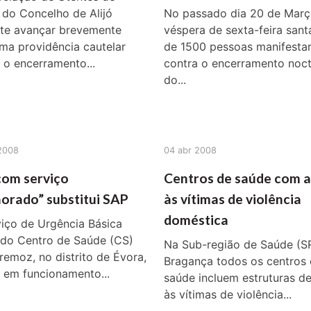
do Concelho de Alijó
No passado dia 20 de Març
te avançar brevemente
véspera de sexta-feira sant
ma providência cautelar
de 1500 pessoas manifesta
 o encerramento...
contra o encerramento noc
do...
2008
04 abr 2008
com serviço
Centros de saúde com 
orado” substitui SAP
às vítimas de violência
doméstica
iço de Urgência Básica
 do Centro de Saúde (CS)
Na Sub-região de Saúde (S
remoz, no distrito de Évora,
Bragança todos os centros
 em funcionamento...
saúde incluem estruturas d
às vítimas de violência...