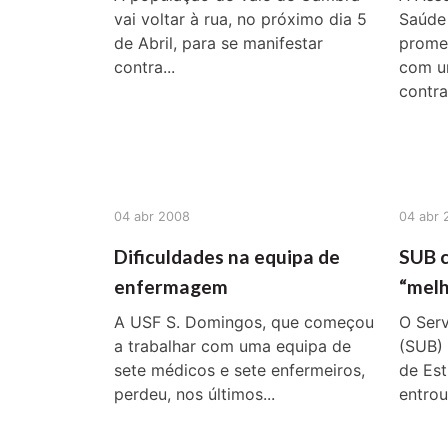
vai voltar à rua, no próximo dia 5
Saúde 
de Abril, para se manifestar
prome
contra...
com u
contra
04 abr 2008
04 abr 
Dificuldades na equipa de
SUB 
enfermagem
“melh
A USF S. Domingos, que começou
O Serv
a trabalhar com uma equipa de
(SUB)
sete médicos e sete enfermeiros,
de Est
perdeu, nos últimos...
entrou