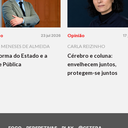
ão
Opinião
23 jul 2026
17
 MENESES DE ALMEIDA
CARLA REIZINHO
orma do Estado e a
Cérebro e coluna:
 Pública
envelhecem juntos,
protegem-se juntos