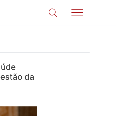
aúde
gestão da