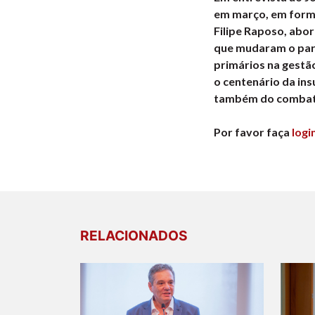
em março, em forma
Filipe Raposo, abo
que mudaram o para
primários na gestã
o centenário da ins
também do combate
Por favor faça
logi
RELACIONADOS