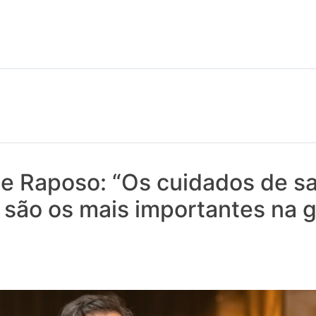
 notícias realmente contam! Tudo o que se passa na Saúde!
pe Raposo: “Os cuidados de s
 são os mais importantes na 
”