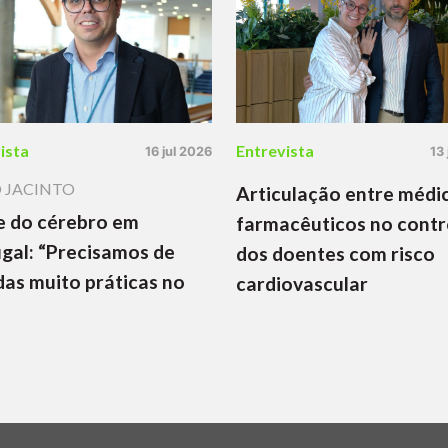
ista
Entrevista
16 jul 2026
13
 JACINTO
Articulação entre médi
e do cérebro em
farmacêuticos no contr
gal: “Precisamos de
dos doentes com risco
as muito práticas no
cardiovascular