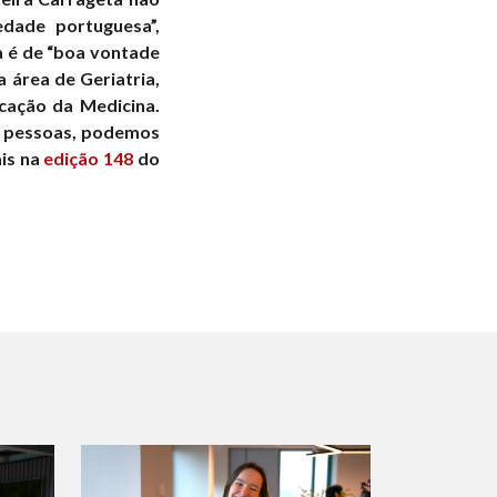
edade portuguesa”,
a é de “boa vontade
 área de Geriatria,
cação da Medicina.
as pessoas, podemos
ais na
edição 148
do