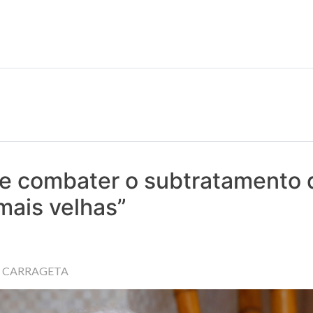
 notícias realmente contam! Tudo o que se passa na Saúde!
e combater o subtratamento 
mais velhas”
A CARRAGETA