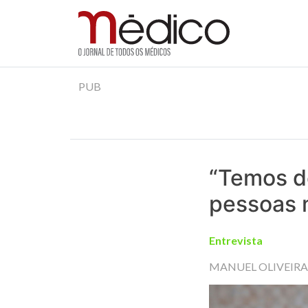
Jornal Médico
Médico – O Jornal de Todos os Médicos. Onde as
Skip
PUB
to
content
“Temos d
pessoas 
Entrevista
MANUEL OLIVEIR