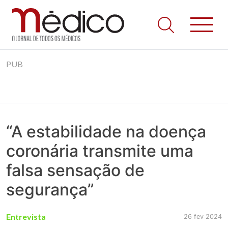
Jornal Médico
Médico – O Jornal de Todos os Médicos. Onde as notícias
Skip
realmente contam! Tudo o que se passa na Saúde!
PUB
to
content
“A estabilidade na doença
coronária transmite uma
falsa sensação de
segurança”
Entrevista
26 fev 2024