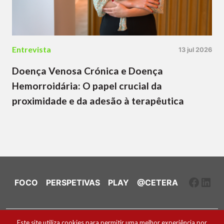
Entrevista
13 jul 2026
Doença Venosa Crónica e Doença
Hemorroidária: O papel crucial da
proximidade e da adesão à terapêutica
Faceb
Link
FOCO
PERSPETIVAS
PLAY
@CETERA
Ficha Técnica e Estatuto Editorial
Este site utiliza cookies para permitir uma melhor experiência por