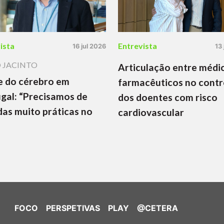
ista
Entrevista
16 jul 2026
13
 JACINTO
Articulação entre médi
e do cérebro em
farmacêuticos no contr
gal: “Precisamos de
dos doentes com risco
as muito práticas no
cardiovascular
FOCO
PERSPETIVAS
PLAY
@CETERA