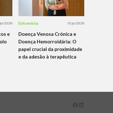
Entrevista
 jul 2026
13 jul 2026
cos e
Doença Venosa Crónica e
olo
Doença Hemorroidária: O
papel crucial da proximidade
e da adesão à terapêutica
Facebook
LinkedIn