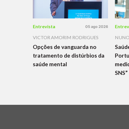
Entrevista
Entrev
05 ago 2026
VICTOR AMORIM RODRIGUES
NUNO
Opções de vanguarda no
Saúd
tratamento de distúrbios da
Portu
saúde mental
medid
SNS”