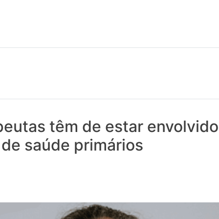
 notícias realmente contam! Tudo o que se passa na Saúde!
peutas têm de estar envolvid
 de saúde primários