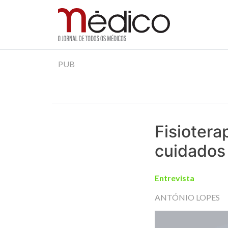
Jornal Médico
Médico – O Jornal de Todos os Médicos. Onde as
Skip
PUB
to
content
Fisiotera
cuidados
Entrevista
ANTÓNIO LOPES