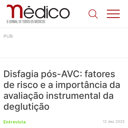
Jornal Médico
Médico – O Jornal de Todos os Médicos. Onde as notícias
Skip
realmente contam! Tudo o que se passa na Saúde!
PUB
to
content
Disfagia pós-AVC: fatores
de risco e a importância da
avaliação instrumental da
deglutição
Entrevista
12 dez 2025