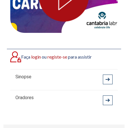
Faça
login
ou
registe-se
para assistir
Sinopse
Oradores