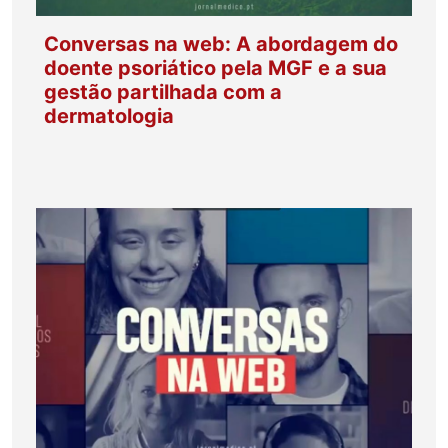
Conversas na web: A abordagem do
doente psoriático pela MGF e a sua
gestão partilhada com a
dermatologia