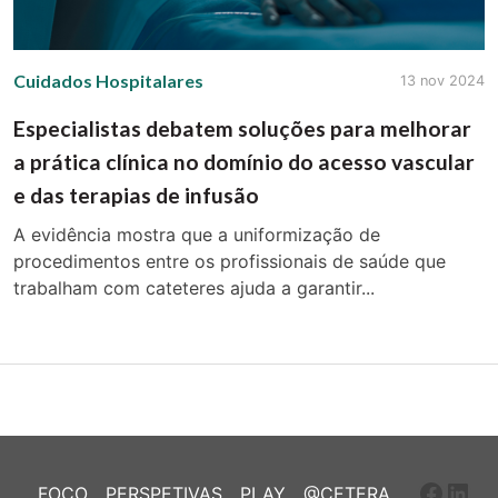
Cuidados Hospitalares
13 nov 2024
Especialistas debatem soluções para melhorar
a prática clínica no domínio do acesso vascular
e das terapias de infusão
A evidência mostra que a uniformização de
procedimentos entre os profissionais de saúde que
trabalham com cateteres ajuda a garantir...
Faceb
Link
FOCO
PERSPETIVAS
PLAY
@CETERA