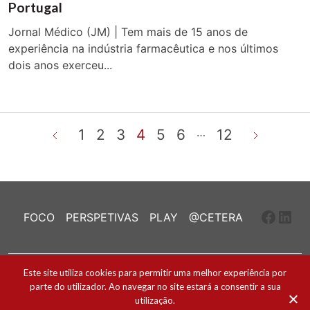
Portugal
Jornal Médico (JM) | Tem mais de 15 anos de
experiência na indústria farmacêutica e nos últimos
dois anos exerceu...
…
1
2
3
4
5
6
12
Faceb
Link
FOCO
PERSPETIVAS
PLAY
@CETERA
Ficha Técnica e Estatuto Editorial
Este site utiliza cookies para permitir uma melhor experiência por
parte do utilizador. Ao navegar no site estará a consentir a sua
Política de Cookies
utilização.
2026 ® Todos os direitos reservados