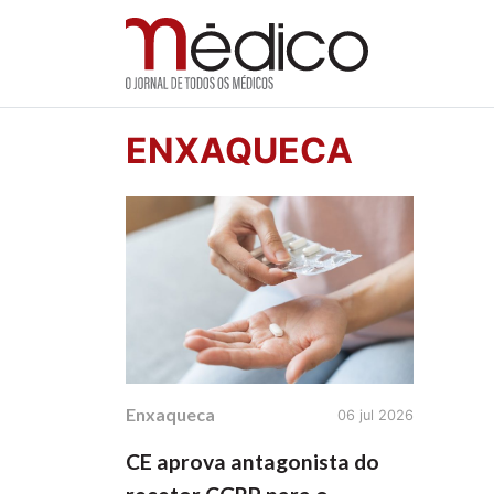
Jornal Médico
Médico – O Jornal de Todos os Médicos. Onde as
Skip
ENXAQUECA
to
content
Enxaqueca
06 jul 2026
CE aprova antagonista do